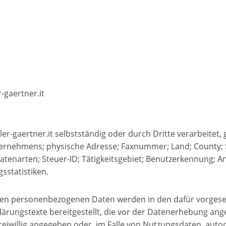
-gaertner.it
r-gaertner.it selbstständig oder durch Dritte verarbeitet,
nehmens; physische Adresse; Faxnummer; Land; County; S
 Datenarten; Steuer-ID; Tätigkeitsgebiet; Benutzerkennung; A
sstatistiken.
iteten personenbezogenen Daten werden in den dafür vorges
ärungstexte bereitgestellt, die vor der Datenerhebung ang
iwillig angegeben oder, im Falle von Nutzungsdaten, auto