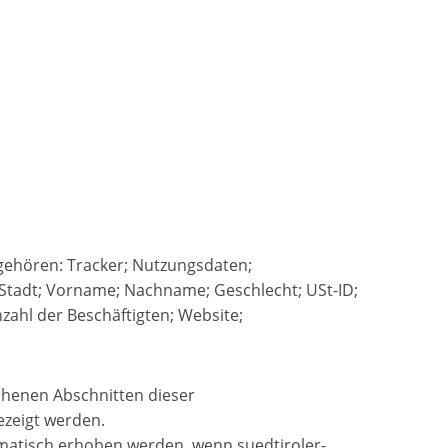
 gehören: Tracker; Nutzungsdaten;
tadt; Vorname; Nachname; Geschlecht; USt-ID;
nzahl der Beschäftigten; Website;
ehenen Abschnitten dieser
ezeigt werden.
matisch erhoben werden, wenn suedtiroler-