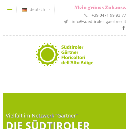
deutsch
+39 0471 99 93 77
info@suedtiroler-gaertner.it
Vielfalt im Netzwerk “Gärtner”
DIE SÜDTIROLER