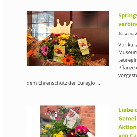
Spring
verbin
Mittwoch, 
Vor kur
Museum
„euregin
Pflanze 
vorgeste
dem Ehrenschutz der Euregio ...
Liebe 
Gemei
Aktion
von Ca