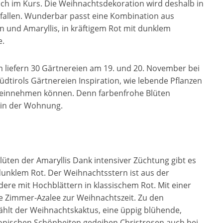
h im Kurs. Die Weihnachtsdekoration wird deshalb in
usfallen. Wunderbar passt eine Kombination aus
n und Amaryllis
,
in kräftigem Rot mit dunklem
e.
 liefern 30 Gärtnereien am 19. und 20. November bei
dtirols Gärtnereien Inspiration, wie lebende Pflanzen
n einnehmen können. Denn farbenfrohe Blüten
 in der Wohnung.
lüten der Amaryllis Dank intensiver Züchtung gibt es
 dunklem Rot. Der Weihnachtsstern ist aus der
re mit Hochblättern in klassischem Rot. Mit einer
e Zimmer-Azalee zur Weihnachtszeit. Zu den
ählt der Weihnachtskaktus, eine üppig blühende,
opischen Schönheiten gedeihen Christrosen auch bei