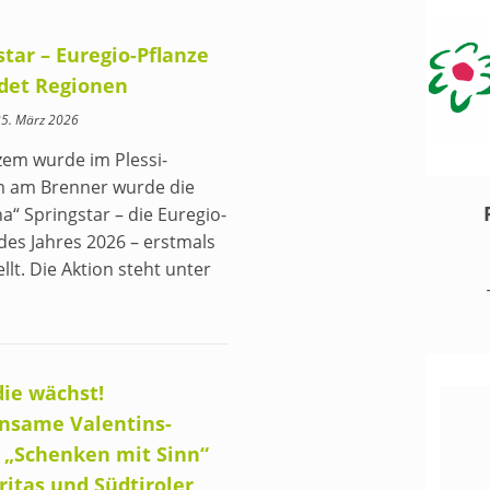
star – Euregio-Pflanze
det Regionen
25. März 2026
zem wurde im Plessi-
 am Brenner wurde die
a“ Springstar – die Euregio-
des Jahres 2026 – erstmals
llt. Die Aktion steht unter
die wächst!
nsame Valentins-
 „Schenken mit Sinn“
ritas und Südtiroler