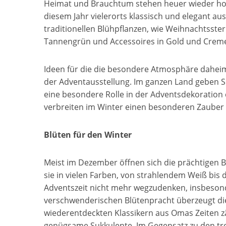
Heimat und Brauchtum stehen heuer wieder hoc
diesem Jahr vielerorts klassisch und elegant a
traditionellen Blühpflanzen
,
wie Weihnachtsster
Tannengrün und Accessoires in Gold und Crem
Ideen für die die besondere Atmosphäre daheim
der Adventausstellung. Im ganzen Land geben Sü
eine besondere Rolle in der Adventsdekoratio
verbreiten im Winter einen besonderen Zauber
Blüten für den Winter
Meist im Dezember öffnen sich die prächtigen B
sie in vielen Farben, von strahlendem Weiß bis
Adventszeit nicht mehr wegzudenken, insbesonde
verschwenderischen Blütenpracht überzeugt di
wiederentdeckten Klassikern aus Omas Zeiten z
genügsame Sukkulente. Im Gegensatz zu den tr