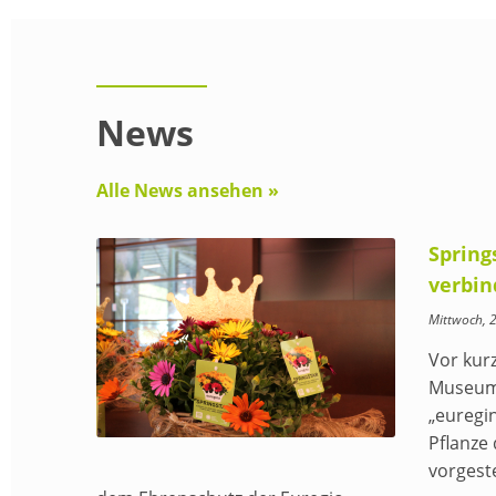
News
Alle News ansehen »
Spring
verbin
Mittwoch, 
Vor kur
Museum
„euregin
Pflanze 
vorgeste