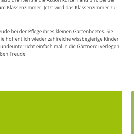
, also drehten sie die Aktion kurzerhand um. Bei der
zum Klassenzimmer. Jetzt wird das Klassenzimmer zur
ude bei der Pflege ihres kleinen Gartenbeetes. Sie
ie hoffentlich wieder zahlreiche wissbegierige Kinder
undeunterricht einfach mal in die Gärtnerei verlegen:
aßen Freude.
R