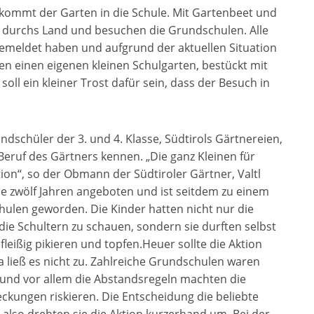
, kommt der Garten in die Schule. Mit Gartenbeet und
r durchs Land und besuchen die Grundschulen. Alle
ngemeldet haben und aufgrund der aktuellen Situation
en einen eigenen kleinen Schulgarten, bestückt mit
ll ein kleiner Trost dafür sein, dass der Besuch in
dschüler der 3. und 4. Klasse, Südtirols Gärtnereien,
Beruf des Gärtners kennen. „Die ganz Kleinen für
tion“, so der Obmann der Südtiroler Gärtner, Valtl
eile zwölf Jahren angeboten und ist seitdem zu einem
ulen geworden. Die Kinder hatten nicht nur die
 die Schultern zu schauen, sondern sie durften selbst
eißig pikieren und topfen.Heuer sollte die Aktion
a ließ es nicht zu. Zahlreiche Grundschulen waren
und vor allem die Abstandsregeln machten die
ckungen riskieren. Die Entscheidung die beliebte