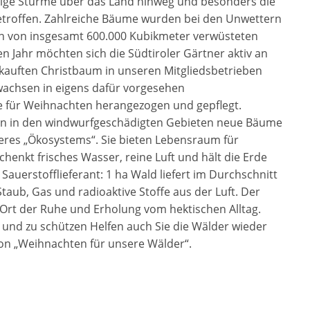
tige Stürme über das Land hinweg und besonders die
troffen. Zahlreiche Bäume wurden bei den Unwettern
en von insgesamt 600.000 Kubikmeter verwüsteten
n Jahr möchten sich die Südtiroler Gärtner aktiv an
rkauften Christbaum in unseren Mitgliedsbetrieben
wachsen in eigens dafür vorgesehen
e für Weihnachten herangezogen und gepflegt.
en in den windwurfgeschädigten Gebieten neue Bäume
nseres „Ökosystems“. Sie bieten Lebensraum für
henkt frisches Wasser, reine Luft und hält die Erde
Sauerstofflieferant: 1 ha Wald liefert im Durchschnitt
 Staub, Gas und radioaktive Stoffe aus der Luft. Der
rt der Ruhe und Erholung vom hektischen Alltag.
 und zu schützen Helfen auch Sie die Wälder wieder
tion „Weihnachten für unsere Wälder“.