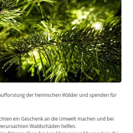
eraufforstung der heimischen Wälder und spenden für
chten ein Geschenk an die Umwelt machen und bei
 verursachten Waldschäden helfen.