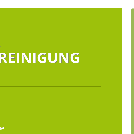
R
REINIGUNG
he