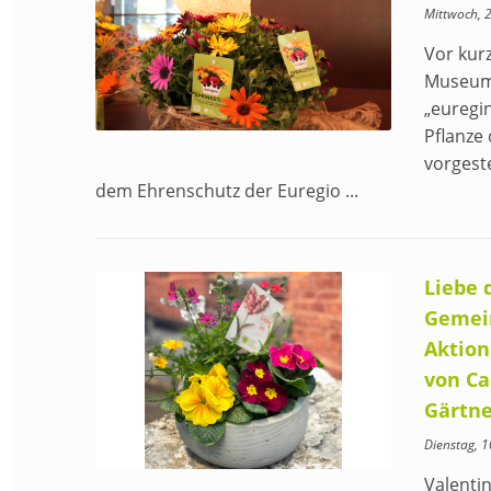
Mittwoch, 
Vor kur
Museum
„euregin
Pflanze 
vorgeste
dem Ehrenschutz der Euregio ...
Liebe 
Gemei
Aktion
von Ca
Gärtne
Dienstag, 
Valenti