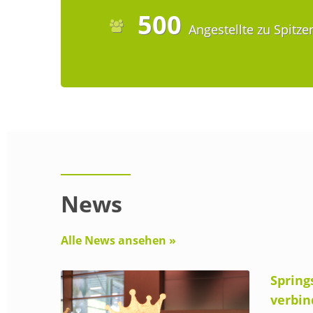
500
Angestellte zu Spitze
News
Alle News ansehen »
Spring
verbin