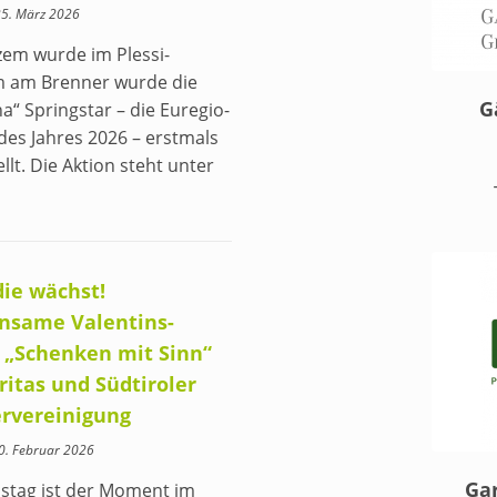
25. März 2026
zem wurde im Plessi-
 am Brenner wurde die
G
a“ Springstar – die Euregio-
des Jahres 2026 – erstmals
llt. Die Aktion steht unter
die wächst!
nsame Valentins-
 „Schenken mit Sinn“
ritas und Südtiroler
rvereinigung
10. Februar 2026
Ga
nstag ist der Moment im