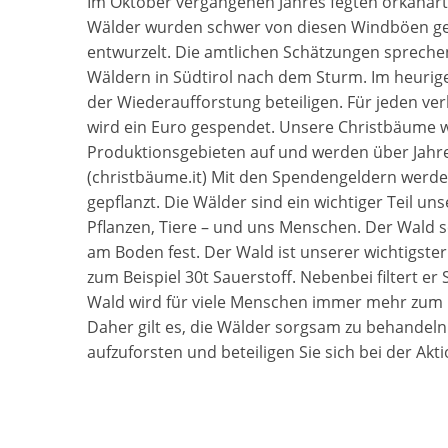
Im Oktober vergangenen Jahres fegten orkanar
Wälder wurden schwer von diesen Windböen ge
entwurzelt. Die amtlichen Schätzungen sprech
Wäldern in Südtirol nach dem Sturm. Im heurige
der Wiederaufforstung beteiligen. Für jeden ve
wird ein Euro gespendet. Unsere Christbäume 
Produktionsgebieten auf und werden über Jahr
(christbäume.it) Mit den Spendengeldern werd
gepflanzt. Die Wälder sind ein wichtiger Teil u
Pflanzen, Tiere – und uns Menschen. Der Wald sc
am Boden fest. Der Wald ist unserer wichtigster 
zum Beispiel 30t Sauerstoff. Nebenbei filtert er
Wald wird für viele Menschen immer mehr zum O
Daher gilt es, die Wälder sorgsam zu behandeln
aufzuforsten und beteiligen Sie sich bei der Ak