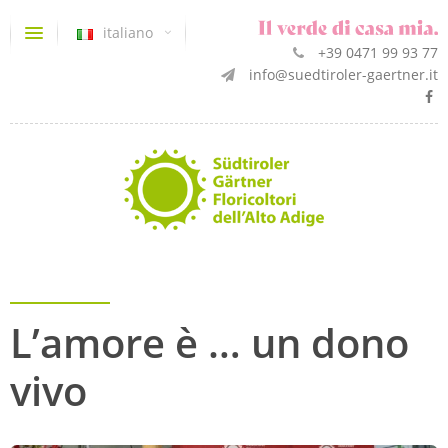
italiano
+39 0471 99 93 77
info@suedtiroler-gaertner.it
L’amore è … un dono
vivo