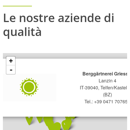
Le nostre aziende di
qualità
+
-
Berggärtnerei Griess
Lanzin 4
IT-39040, Telfen/Kastelr
(BZ)
Tel.: +39 0471 70765