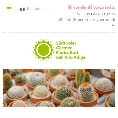
italiano
+39 0471 99 93 77
info@suedtiroler-gaertner.it