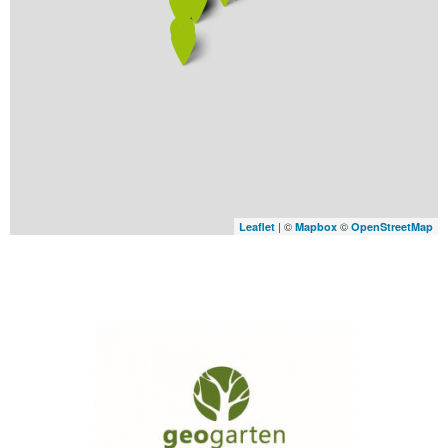
| ©
©
Leaflet
Mapbox
OpenStreetMap