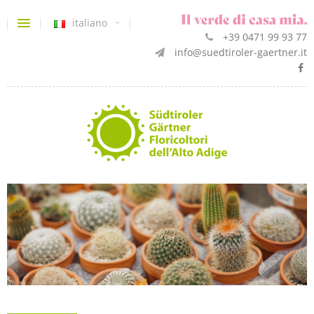
italiano
+39 0471 99 93 77
info@suedtiroler-gaertner.it