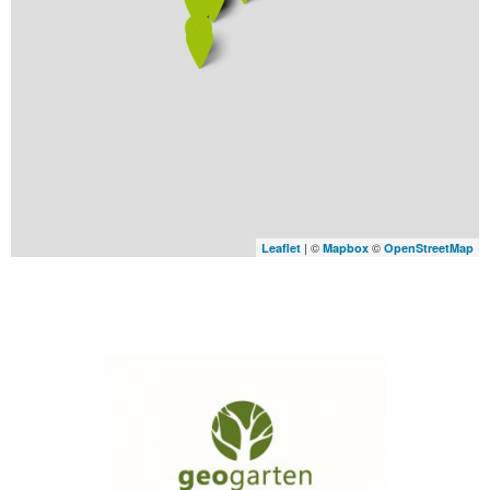
| ©
©
Leaflet
Mapbox
OpenStreetMap