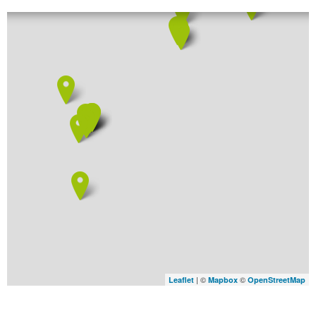
| ©
©
Leaflet
Mapbox
OpenStreetMap