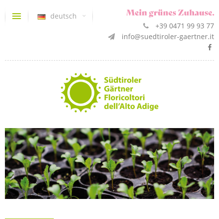
deutsch
+39 0471 99 93 77
info@suedtiroler-gaertner.it