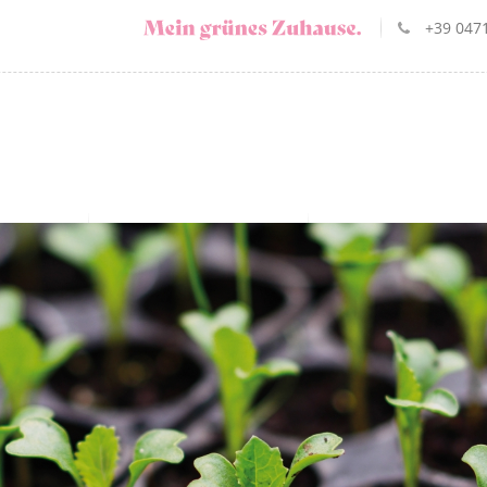
+39 0471
artenbau
Gärtnerei - Endverkauf
Landschaftsgärtner