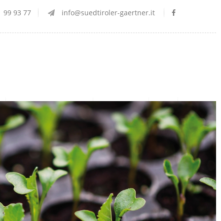
 99 93 77
info@suedtiroler-gaertner.it
Produktionsbetrieb
Ausbildung
Jobs