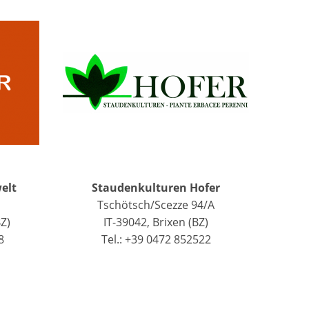
elt
Staudenkulturen Hofer
Tschötsch/Scezze 94/A
Z)
IT-39042, Brixen (BZ)
8
Tel.: +39 0472 852522