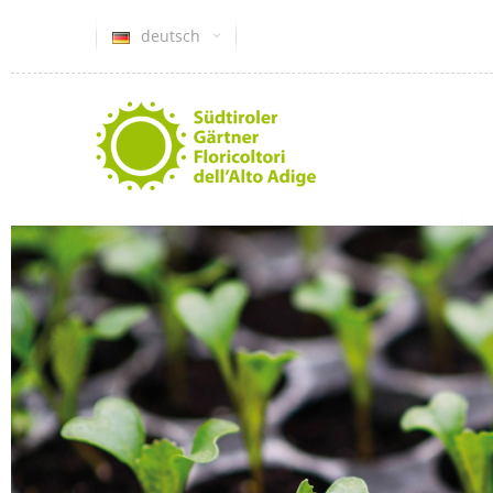
deutsch
Gärtnervereinigung
G